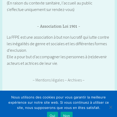
(En raison du contexte sanitaire, l’accueil au public
s’effectue uniquement sur rendez-vous)
Association Loi 1901
La FFPE est une association à but non lucratif qui lutte contre
les inégalités de genre et sociales et les différentes formes
d’exclusion.
Elle a pour but d’accompagner les personnes à (re)devenir
acteurs et actrices de leur vie.
– Mentions légales
– Archives –
Nous utilisons des cookies pour vous garantir la meilleure
expérience sur notre site web. Si vous continuez à utiliser ce
site, nous supposerons que vous en êtes satisfait.
|
THÈME :
FIÈREMENT PROPULSÉ PAR WORDPRESS
DARA PAR
.
AUTOMATTIC
Oui
Non