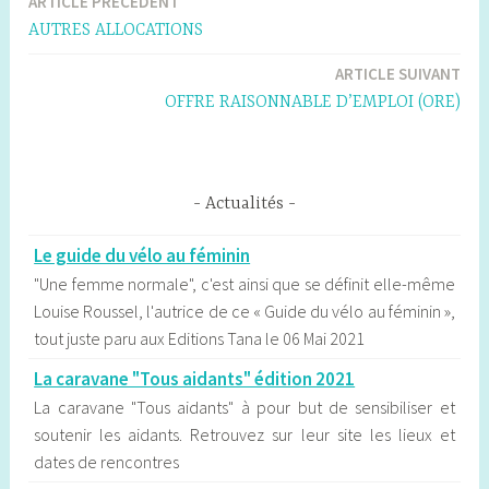
ARTICLE PRÉCÉDENT
Navigation
AUTRES ALLOCATIONS
de
ARTICLE SUIVANT
l’article
OFFRE RAISONNABLE D’EMPLOI (ORE)
Actualités
Le guide du vélo au féminin
"Une femme normale", c'est ainsi que se définit elle-même
Louise Roussel, l'autrice de ce « Guide du vélo au féminin »,
tout juste paru aux Editions Tana le 06 Mai 2021
La caravane "Tous aidants" édition 2021
La caravane "Tous aidants" à pour but de sensibiliser et
soutenir les aidants. Retrouvez sur leur site les lieux et
dates de rencontres