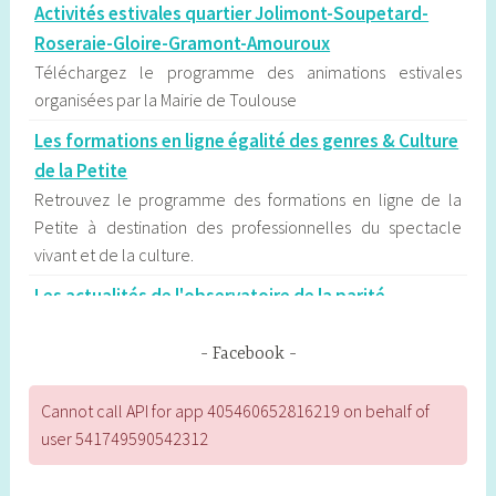
Activités estivales quartier Jolimont-Soupetard-
Roseraie-Gloire-Gramont-Amouroux
Téléchargez le programme des animations estivales
organisées par la Mairie de Toulouse
Les formations en ligne égalité des genres & Culture
de la Petite
Retrouvez le programme des formations en ligne de la
Petite à destination des professionnelles du spectacle
vivant et de la culture.
Les actualités de l'observatoire de la parité
d'Occitanie
L’Observatoire régional de la parité d’Occitanie contribue
Facebook
au débat public sur l’égalité entre les femmes et les
hommes en publiant des communiqués qui sont
Cannot call API for app 405460652816219 on behalf of
fréquemment exploités par la presse régionale.
user 541749590542312
Les étapes du déconfinement à Toulouse