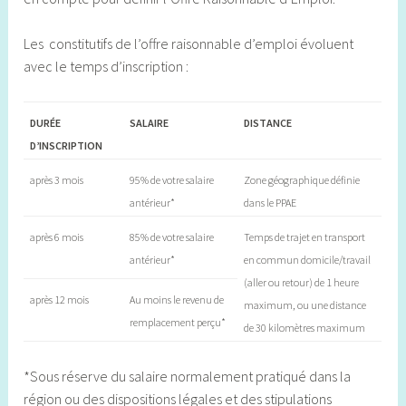
Les constitutifs de l’offre raisonnable d’emploi évoluent
avec le temps d’inscription :
DURÉE
SALAIRE
DISTANCE
D’INSCRIPTION
après 3 mois
95% de votre salaire
Zone géographique définie
antérieur*
dans le PPAE
après 6 mois
85% de votre salaire
Temps de trajet en transport
antérieur*
en commun domicile/travail
(aller ou retour) de 1 heure
après 12 mois
Au moins le revenu de
maximum, ou une distance
remplacement perçu*
de 30 kilomètres maximum
*Sous réserve du salaire normalement pratiqué dans la
région ou des dispositions légales et des stipulations