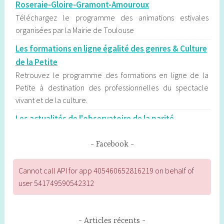
Roseraie-Gloire-Gramont-Amouroux
Téléchargez le programme des animations estivales
organisées par la Mairie de Toulouse
Les formations en ligne égalité des genres & Culture
de la Petite
Retrouvez le programme des formations en ligne de la
Petite à destination des professionnelles du spectacle
vivant et de la culture.
Les actualités de l'observatoire de la parité
d'Occitanie
L’Observatoire régional de la parité d’Occitanie contribue
Facebook
au débat public sur l’égalité entre les femmes et les
hommes en publiant des communiqués qui sont
Cannot call API for app 405460652816219 on behalf of
fréquemment exploités par la presse régionale.
user 541749590542312
Les étapes du déconfinement à Toulouse
Calendrier, établissements concernés, modalités : les
Articles récents