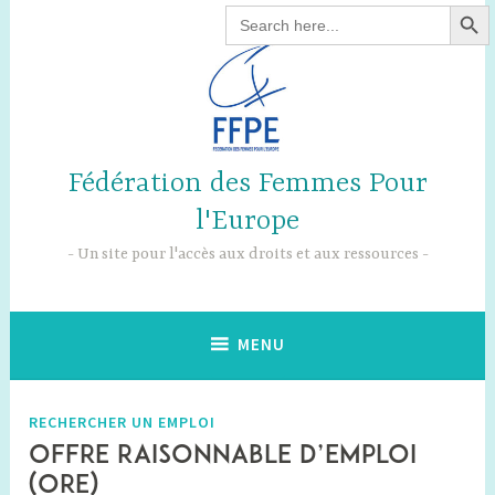
SEARCH B
Accéder
Search
for:
au
contenu
principal
Fédération des Femmes Pour
l'Europe
Un site pour l'accès aux droits et aux ressources
MENU
RECHERCHER UN EMPLOI
OFFRE RAISONNABLE D’EMPLOI
(ORE)