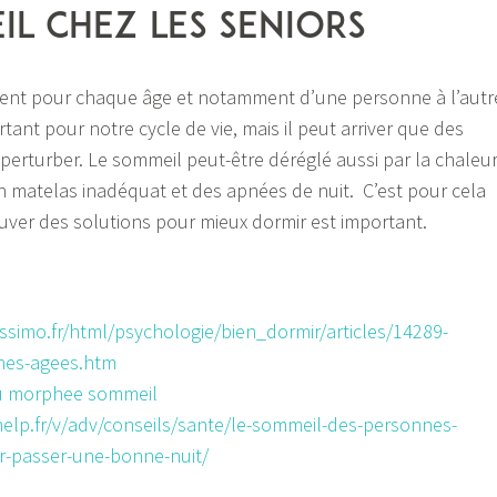
il chez les seniors
érent pour chaque âge et notamment d’une personne à l’autr
tant pour notre cycle de vie, mais il peut arriver que des
 perturber. Le sommeil peut-être déréglé aussi par la chaleur
un matelas inadéquat et des apnées de nuit. C’est pour cela
ouver des solutions pour mieux dormir est important.
ssimo.fr/html/psychologie/bien_dormir/articles/14289-
nes-agees.htm
u morphee sommeil
elp.fr/v/adv/conseils/sante/le-sommeil-des-personnes-
r-passer-une-bonne-nuit/