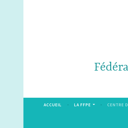
Accéder
au
contenu
principal
Fédéra
ACCUEIL
LA FFPE
CENTRE 