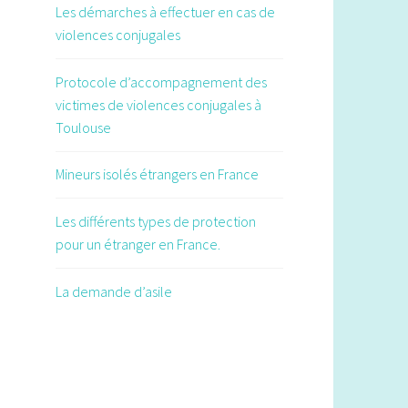
public sur l’égalité entre les femmes
Les démarches à effectuer en cas de
et les hommes en publiant des
violences conjugales
communiqués qui sont
fréquemment exploités par la
Protocole d’accompagnement des
presse régionale.
victimes de violences conjugales à
Toulouse
Les étapes du déconfinement à
Toulouse
Mineurs isolés étrangers en France
Calendrier, établissements
concernés, modalités : les
Les différents types de protection
principales étapes du
pour un étranger en France.
déconfinement.
"La femme que nous sommes",
La demande d’asile
premier roman édifiant d'Emma
Deruschi sur les violences
conjugales
Emma Deruschi, jeune romancière
de 29 ans, décortique les