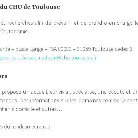
 du CHU de Toulouse
et recherches afin de prévenir et de prendre en charge l
d’autonomie.
a santé – place Lange – TSA 60033 – 31059 Toulouse cedex 9
gerontopole-sec.medecin@chu-toulouse.fr
ors
s propose un accueil, convivial, spécialisé, une écoute et u
mandes. Des informations sur les domaines comme la sant
intien à domicile et autres…
45 du lundi au vendredi