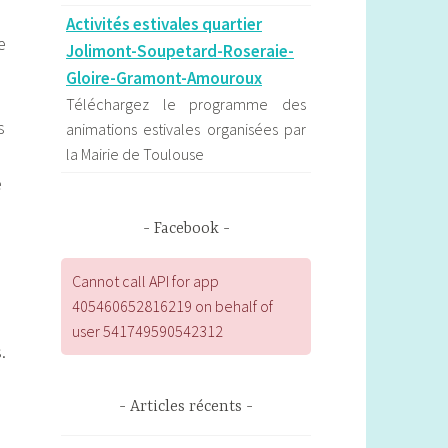
Activités estivales quartier
e
Jolimont-Soupetard-Roseraie-
Gloire-Gramont-Amouroux
Téléchargez le programme des
s
animations estivales organisées par
la Mairie de Toulouse
e
Les formations en ligne égalité
des genres & Culture de la Petite
Facebook
Retrouvez le programme des
formations en ligne de la Petite à
Cannot call API for app
destination des professionnelles du
405460652816219 on behalf of
spectacle vivant et de la culture.
user 541749590542312
.
Les actualités de l'observatoire
de la parité d'Occitanie
Articles récents
L’Observatoire régional de la parité
d’Occitanie contribue au débat