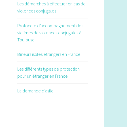
public sur l’égalité entre les femmes
Les démarches à effectuer en cas de
et les hommes en publiant des
violences conjugales
communiqués qui sont
fréquemment exploités par la
Protocole d’accompagnement des
presse régionale.
victimes de violences conjugales à
Toulouse
Les étapes du déconfinement à
Toulouse
Mineurs isolés étrangers en France
Calendrier, établissements
concernés, modalités : les
Les différents types de protection
principales étapes du
pour un étranger en France.
déconfinement.
"La femme que nous sommes",
La demande d’asile
premier roman édifiant d'Emma
Deruschi sur les violences
conjugales
Emma Deruschi, jeune romancière
de 29 ans, décortique les