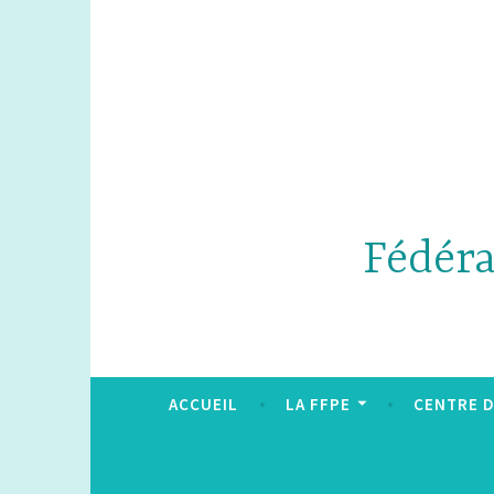
Accéder
au
contenu
principal
Fédéra
ACCUEIL
LA FFPE
CENTRE 