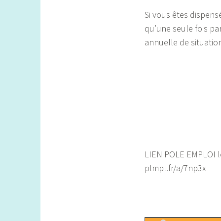
Si vous êtes dispens
qu’une seule fois pa
annuelle de situatio
LIEN POLE EMPLOI le
plmpl.fr/a/7np3x