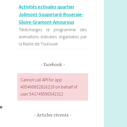
Activités estivales quartier
Jolimont-Soupetard-Roseraie-
Gloire-Gramont-Amouroux
Téléchargez le programme des
animations estivales organisées par
la Mairie de Toulouse
Les formations en ligne égalité
des genres & Culture de la Petite
Facebook
Retrouvez le programme des
formations en ligne de la Petite à
Cannot call API for app
destination des professionnelles du
405460652816219 on behalf of
spectacle vivant et de la culture.
user 541749590542312
Les actualités de l'observatoire
le
de la parité d'Occitanie
Articles récents
L’Observatoire régional de la parité
d’Occitanie contribue au débat