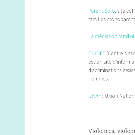
Parent-Solo
, site co
familles monoparent
La médiation familial
CNIDFF
(Centre Natio
est un site d’informa
discriminations sexis
hommes.
UNAF
: Union Nationa
Violences, violen