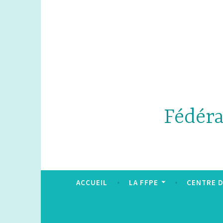
Accéder
au
contenu
principal
Fédéra
ACCUEIL
LA FFPE
CENTRE 