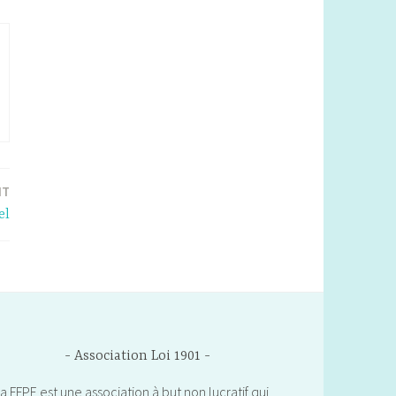
NT
el
Association Loi 1901
a FFPE est une association à but non lucratif qui