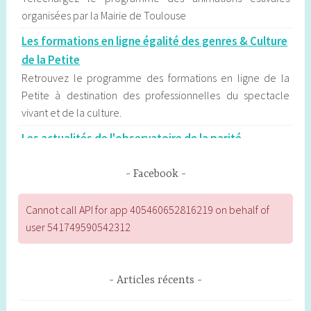
organisées par la Mairie de Toulouse
Les formations en ligne égalité des genres & Culture
de la Petite
Retrouvez le programme des formations en ligne de la
Petite à destination des professionnelles du spectacle
vivant et de la culture.
Les actualités de l'observatoire de la parité
d'Occitanie
L’Observatoire régional de la parité d’Occitanie contribue
Facebook
au débat public sur l’égalité entre les femmes et les
hommes en publiant des communiqués qui sont
Cannot call API for app 405460652816219 on behalf of
fréquemment exploités par la presse régionale.
user 541749590542312
Les étapes du déconfinement à Toulouse
Calendrier, établissements concernés, modalités : les
Articles récents
principales étapes du déconfinement.