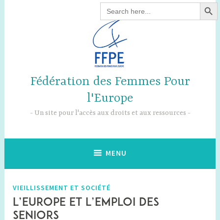
SEARCH B
Accéder
Search
for:
au
contenu
principal
Fédération des Femmes Pour
l'Europe
Un site pour l'accès aux droits et aux ressources
MENU
VIEILLISSEMENT ET SOCIÉTÉ
L’Europe et l’emploi des
seniors