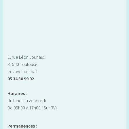
sur les sites de rencontre
Insultes sexistes, avances répétées et autres
comportements inappropriés comme l’envoi de “dick
pick” ou de demandes de relations tarifées sont-elles des
pratiques autant sous contrôle que l’affirment les grandes
sites de rencontre ?
1, rue Léon Jouhaux
31500 Toulouse
envoyer un mail
05 34 30 99 92
Horaires :
Du lundi au vendredi
De 09h00 à 17h00 ( Sur RV)
Permanences :