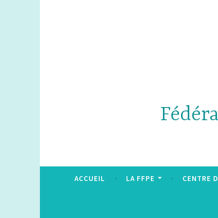
Accéder
au
contenu
principal
Fédéra
ACCUEIL
LA FFPE
CENTRE 