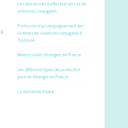
public sur l’égalité entre les femmes
Les démarches à effectuer en cas de
et les hommes en publiant des
violences conjugales
communiqués qui sont
fréquemment exploités par la
Protocole d’accompagnement des
il
presse régionale.
victimes de violences conjugales à
Toulouse
Les étapes du déconfinement à
Toulouse
Mineurs isolés étrangers en France
Calendrier, établissements
concernés, modalités : les
Les différents types de protection
principales étapes du
pour un étranger en France.
déconfinement.
"La femme que nous sommes",
La demande d’asile
premier roman édifiant d'Emma
Deruschi sur les violences
conjugales
Emma Deruschi, jeune romancière
de 29 ans, décortique les