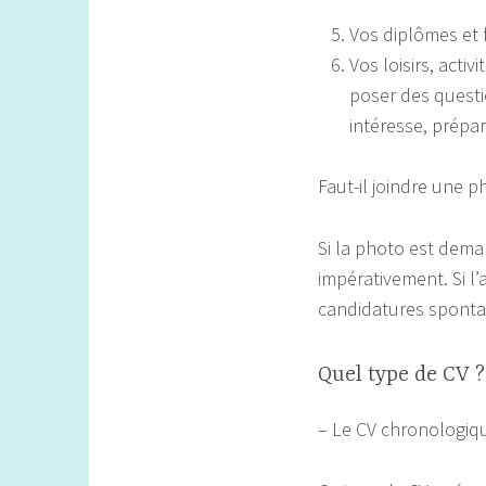
Vos diplômes et 
Vos loisirs, acti
poser des questi
intéresse, prépar
Faut-il joindre une p
Si la photo est dema
impérativement. Si l
candidatures spontan
Quel type de CV ?
– Le CV chronologiq