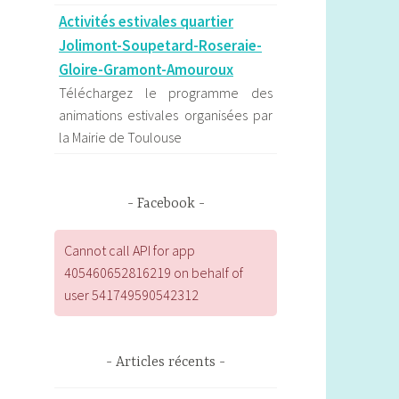
Activités estivales quartier
Jolimont-Soupetard-Roseraie-
Gloire-Gramont-Amouroux
Téléchargez le programme des
animations estivales organisées par
la Mairie de Toulouse
Les formations en ligne égalité
des genres & Culture de la Petite
Facebook
Retrouvez le programme des
formations en ligne de la Petite à
Cannot call API for app
destination des professionnelles du
405460652816219 on behalf of
spectacle vivant et de la culture.
user 541749590542312
Les actualités de l'observatoire
de la parité d'Occitanie
Articles récents
L’Observatoire régional de la parité
d’Occitanie contribue au débat