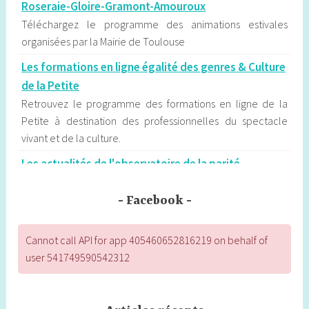
Roseraie-Gloire-Gramont-Amouroux
Téléchargez le programme des animations estivales
organisées par la Mairie de Toulouse
Les formations en ligne égalité des genres & Culture
de la Petite
Retrouvez le programme des formations en ligne de la
Petite à destination des professionnelles du spectacle
vivant et de la culture.
Les actualités de l'observatoire de la parité
d'Occitanie
L’Observatoire régional de la parité d’Occitanie contribue
Facebook
au débat public sur l’égalité entre les femmes et les
hommes en publiant des communiqués qui sont
Cannot call API for app 405460652816219 on behalf of
fréquemment exploités par la presse régionale.
user 541749590542312
Les étapes du déconfinement à Toulouse
Calendrier, établissements concernés, modalités : les