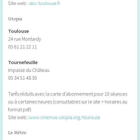
Site web :
abc-toulouse.fr
Utopia
Toulouse
24 rue Montardy
05 61 21 22 11
Tournefeuille
Impasse du Château
05 34 51 48 30
Tarifs réduits avec la carte d’abonnement pour 10 séances
ou à certaines heures (consultables sur le site > horaires au
format pdf)
Site web :
www.cinemas-utopia.org/toulouse
Le Métro