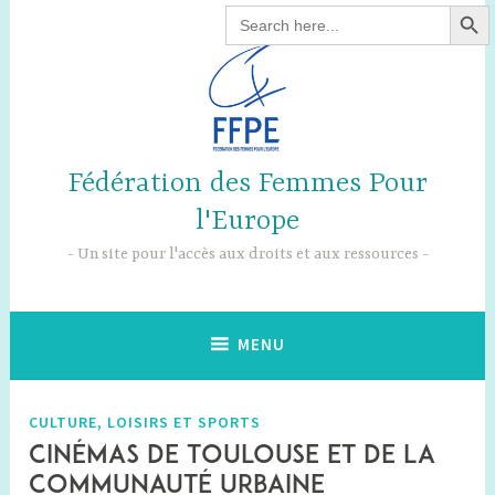
SEARCH B
Accéder
Search
for:
au
contenu
principal
Fédération des Femmes Pour
l'Europe
Un site pour l'accès aux droits et aux ressources
MENU
CULTURE, LOISIRS ET SPORTS
Cinémas de Toulouse et de la
Communauté Urbaine