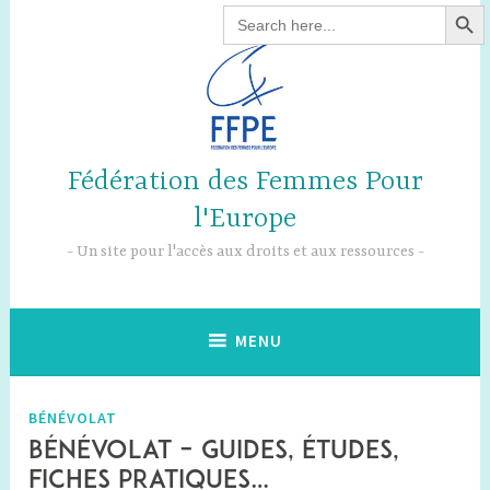
SEARCH B
Accéder
Search
for:
au
contenu
principal
Fédération des Femmes Pour
l'Europe
Un site pour l'accès aux droits et aux ressources
MENU
BÉNÉVOLAT
Bénévolat – guides, études,
fiches pratiques…