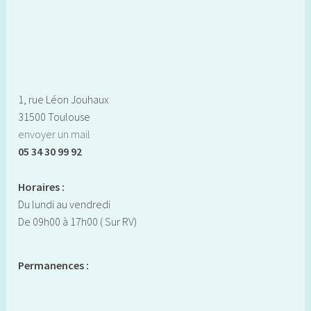
comportements inappropriés comme l’envoi de “dick
pick” ou de demandes de relations tarifées sont-elles des
pratiques autant sous contrôle que l’affirment les grandes
sites de rencontre ?
1, rue Léon Jouhaux
31500 Toulouse
envoyer un mail
05 34 30 99 92
Horaires :
Du lundi au vendredi
De 09h00 à 17h00 ( Sur RV)
Permanences :