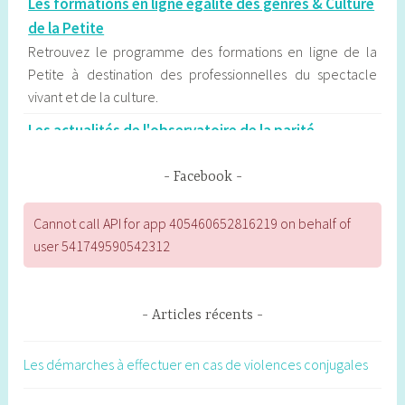
Les formations en ligne égalité des genres & Culture
de la Petite
Retrouvez le programme des formations en ligne de la
Petite à destination des professionnelles du spectacle
vivant et de la culture.
Les actualités de l'observatoire de la parité
d'Occitanie
L’Observatoire régional de la parité d’Occitanie contribue
Facebook
au débat public sur l’égalité entre les femmes et les
hommes en publiant des communiqués qui sont
Cannot call API for app 405460652816219 on behalf of
fréquemment exploités par la presse régionale.
user 541749590542312
Les étapes du déconfinement à Toulouse
Calendrier, établissements concernés, modalités : les
Articles récents
principales étapes du déconfinement.
"La femme que nous sommes", premier roman
Les démarches à effectuer en cas de violences conjugales
édifiant d'Emma Deruschi sur les violences